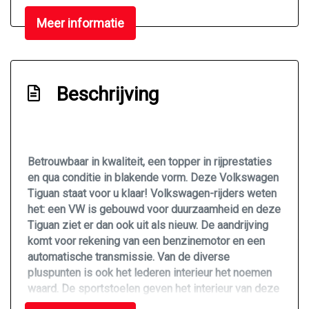
Hoofdsteunen anti-whiplash
Meer informatie
Lederen bekleding
Lederen versnellingspook
Lendesteun(en) verstelbaar
Beschrijving
Sportstoelen
Stuur leder
Stuur verstelbaar
Betrouwbaar in kwaliteit, een topper in rijprestaties
en qua conditie in blakende vorm. Deze Volkswagen
Stuurbekrachtiging snelheidsafhankelijk
Tiguan staat voor u klaar! Volkswagen-rijders weten
Velours bekleding
het: een VW is gebouwd voor duurzaamheid en deze
Tiguan ziet er dan ook uit als nieuw. De aandrijving
Voorstoelen in hoogte verstelbaar
komt voor rekening van een benzinemotor en een
Voorstoelen verwarmd
automatische transmissie. Van de diverse
pluspunten is ook het lederen interieur het noemen
Overige
waard. De sportstoelen geven het interieur van deze
Tiguan een super strakke en sportieve uitstraling.