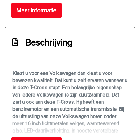
Rijstrooksensor met correctie
Meer informatie
Zij airbag(s) voor
Interieur
Beschrijving
Achterbank in delen neerklapbaar
Achterbank verstelbaar
Airco
Kiest u voor een Volkswagen dan kiest u voor
Armsteun voor
bewezen kwaliteit. Dat kunt u zelf ervaren wanneer u
Bestuurdersstoel in hoogte verstelbaar
in deze T-Cross stapt. Een belangrijke eigenschap
van iedere Volkswagen is zijn duurzaamheid. Dat
Cruise control adaptief
ziet u ook aan deze T-Cross. Hij heeft een
Elektrische ramen achter
benzinemotor en een automatische transmissie. Bij
de uitrusting van deze Volkswagen horen onder
Elektrische ramen voor
meer 16 inch lichtmetalen velgen, warmtewerend
Hoofdsteunen anti-whiplash
glas, LED-dagrijverlichting, in hoogte verstelbare
passagiersstoel, in delen neerklapbare achterbank